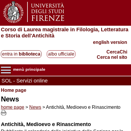
Corso di Laurea magistrale in Filologia, Letteratura
e Storia dell'Antichità
english version
CercaChi
entra in
biblioteca
albo ufficiale
Cerca nel sito
menù principale
SOL - Servizi online
Home page
News
home page
>
News
> Antichità, Medioevo e Rinascimento
Antichità, Medioevo e Rinascimento