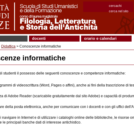
cercachi
cerca nel sito
docenti
orario e calendari
>
Didattica
> Conoscenze informatiche
cenze informatiche
gli studenti il possesso delle seguenti conoscenze e competenze informatiche:
grammi di videoscrittura (Word, Pages o affini), anche ai fini della trascrizione di tes
 di Adobe Reader (scaricabile gratuitamente dal sito Adobe) e capacità di produrre
re della posta elettronica, anche per comunicare con i docenti e con gli uffici dell'
i navigare in Internet e di utilizzare i cataloghi online delle biblioteche, le risorse o
e le principali banche dati di interesse antichistico.