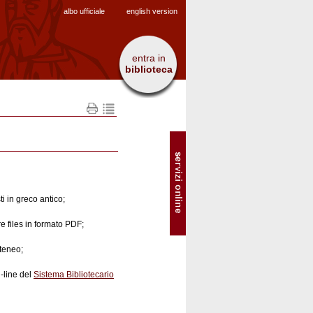
albo ufficiale
english version
entra in
biblioteca
SOL
-
Servizi
online
ti in greco antico;
 files in formato PDF;
Ateneo;
n-line del
Sistema Bibliotecario