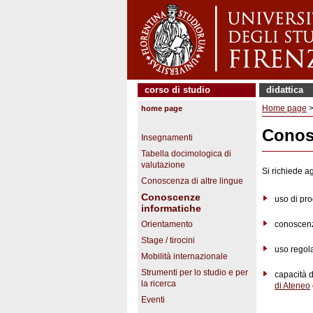
corso di studio
didattica
Home page
home page
Conos
Insegnamenti
Tabella docimologica di
valutazione
Si richiede a
Conoscenza di altre lingue
Conoscenze
uso di pro
informatiche
Orientamento
conoscenza
Stage / tirocini
uso regola
Mobilità internazionale
Strumenti per lo studio e per
capacità d
la ricerca
di Ateneo
Eventi