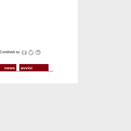
Condividi su
news
avvisi